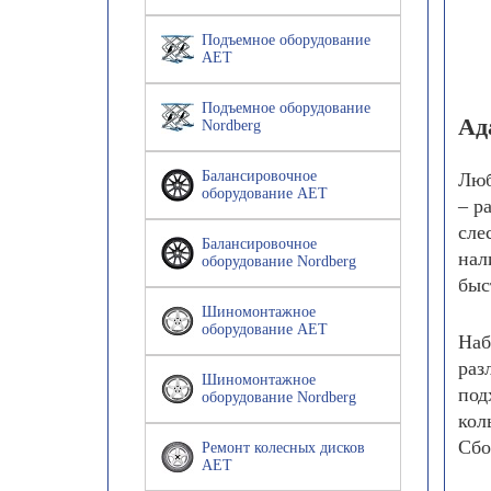
Подъемное оборудование
AET
Подъемное оборудование
Ад
Nordberg
Балансировочное
Люб
оборудование AET
– р
сле
Балансировочное
нал
оборудование Nordberg
быс
Шиномонтажное
оборудование AET
Наб
раз
Шиномонтажное
под
оборудование Nordberg
кол
Сбо
Ремонт колесных дисков
AET