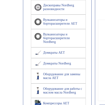
Дископравы Nordberg
разновидности
Вулканизаторы и
борторасширители AET
Вулканизаторы и
борторасширители
Nordberg
Домкраты AET
Домкраты Nordberg
Оборудование для замены
масла AET
Оборудование для работы с
маслом масла Nordberg
Компрессоры AET