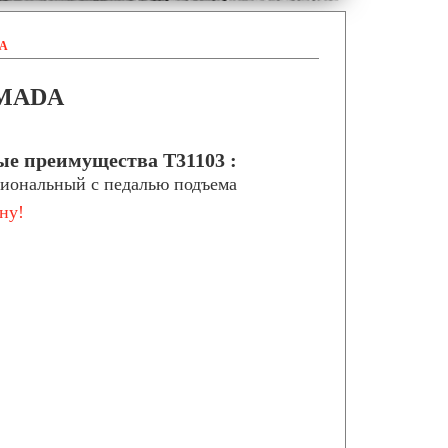
DA
RMADA
е преимущества Т31103 :
иональный с педалью подъема
ну!