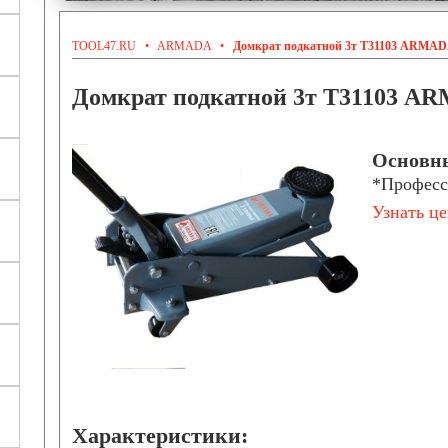
TOOL47.RU
•
ARMADA
•
Домкрат подкатной 3т Т31103 ARMA
Домкрат подкатной 3т Т31103 A
Основны
*Професс
Узнать це
Характеристики: