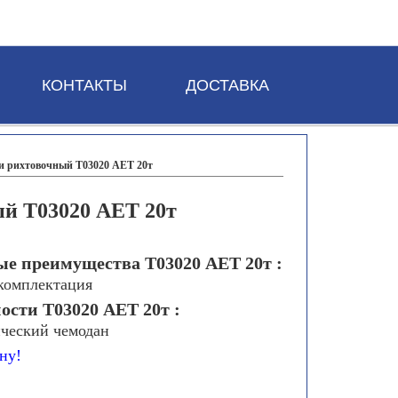
КОНТАКТЫ
ДОСТАВКА
и рихтовочный Т03020 AET 20т
й Т03020 AET 20т
е преимущества Т03020 AET 20т :
 комплектация
ости Т03020 AET 20т :
ческий чемодан
ну!