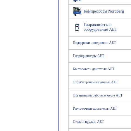
Компрессоры Nordberg
Гидравлическое
оборудование AET
Поддержки и подставки AET
Гидроцилиндры AET
Кантователи двигателя AET
Стойки трансмиссионные AET
Организация рабочего места AET
Рихтовочные комплекты AET
Стяжки пружин AET