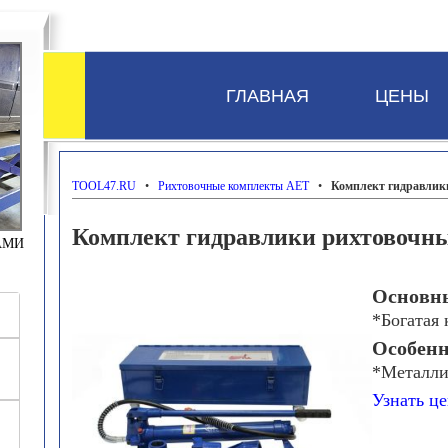
ГЛАВНАЯ
ЦЕНЫ
TOOL47.RU
•
Рихтовочные комплекты AET
•
Комплект гидравлик
Комплект гидравлики рихтовочны
АМИ
Основны
*Богатая
Особенн
*Металли
Узнать це