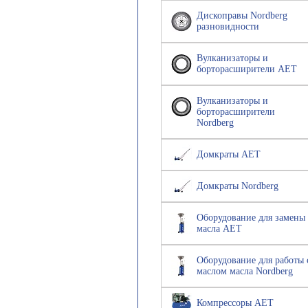
Дископравы Nordberg
разновидности
Вулканизаторы и
борторасширители AET
Вулканизаторы и
борторасширители
Nordberg
Домкраты AET
Домкраты Nordberg
Оборудование для замены
масла AET
Оборудование для работы 
маслом масла Nordberg
Компрессоры AET