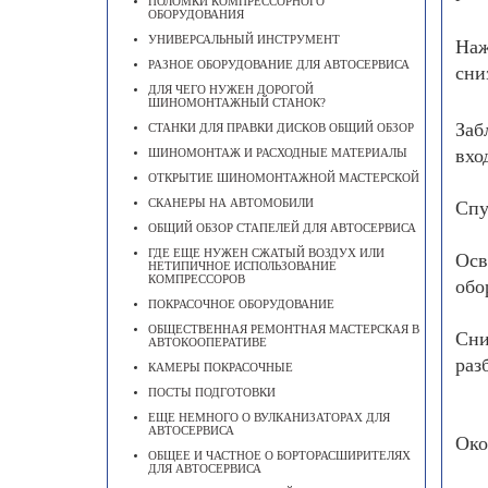
ПОЛОМКИ КОМПРЕССОРНОГО
ОБОРУДОВАНИЯ
УНИВЕРСАЛЬНЫЙ ИНСТРУМЕНТ
Наж
РАЗНОЕ ОБОРУДОВАНИЕ ДЛЯ АВТОСЕРВИСА
сни
ДЛЯ ЧЕГО НУЖЕН ДОРОГОЙ
ШИНОМОНТАЖНЫЙ СТАНОК?
Заб
СТАНКИ ДЛЯ ПРАВКИ ДИСКОВ ОБЩИЙ ОБЗОР
вхо
ШИНОМОНТАЖ И РАСХОДНЫЕ МАТЕРИАЛЫ
ОТКРЫТИЕ ШИНОМОНТАЖНОЙ МАСТЕРСКОЙ
СКАНЕРЫ НА АВТОМОБИЛИ
Спу
ОБЩИЙ ОБЗОР СТАПЕЛЕЙ ДЛЯ АВТОСЕРВИСА
ГДЕ ЕЩЕ НУЖЕН СЖАТЫЙ ВОЗДУХ ИЛИ
Осв
НЕТИПИЧНОЕ ИСПОЛЬЗОВАНИЕ
КОМПРЕССОРОВ
обо
ПОКРАСОЧНОЕ ОБОРУДОВАНИЕ
ОБЩЕСТВЕННАЯ РЕМОНТНАЯ МАСТЕРСКАЯ В
Сни
АВТОКООПЕРАТИВЕ
раз
КАМЕРЫ ПОКРАСОЧНЫЕ
ПОСТЫ ПОДГОТОВКИ
ЕЩЕ НЕМНОГО О ВУЛКАНИЗАТОРАХ ДЛЯ
АВТОСЕРВИСА
Око
ОБЩЕЕ И ЧАСТНОЕ О БОРТОРАСШИРИТЕЛЯХ
ДЛЯ АВТОСЕРВИСА