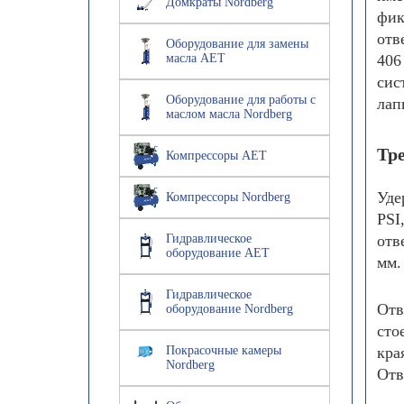
Домкраты Nordberg
фик
отв
Оборудование для замены
масла AET
406
сис
Оборудование для работы с
лап
маслом масла Nordberg
Тр
Компрессоры AET
Уде
Компрессоры Nordberg
PSI
Гидравлическое
отв
оборудование AET
мм.
Гидравлическое
Отв
оборудование Nordberg
сто
Покрасочные камеры
кра
Nordberg
Отв