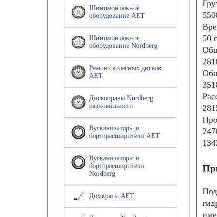
Гру
Шиномонтажное
550
оборудование AET
Вре
50 
Шиномонтажное
оборудование Nordberg
Общ
281
Ремонт колесных дисков
Общ
AET
351
Рас
Дископравы Nordberg
разновидности
281
Про
Вулканизаторы и
247
борторасширители AET
134
Вулканизаторы и
борторасширители
Пр
Nordberg
Под
Домкраты AET
гид
име