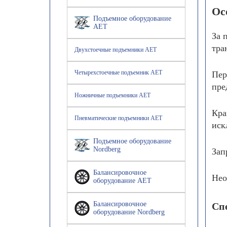
Ос
Подъемное оборудование
AET
За 
тра
Двухстоечные подъемники AET
Четырехстоечные подъемник AET
Пер
пре
Ножничные подъемники AET
Кра
Пневматические подъемники AET
иск
Подъемное оборудование
Nordberg
Зап
Балансировочное
Нео
оборудование AET
Балансировочное
Сп
оборудование Nordberg