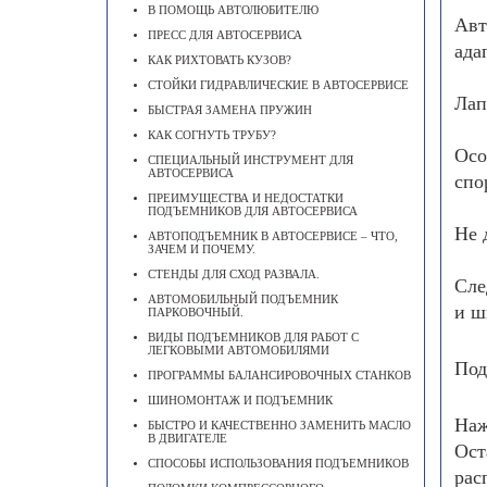
В ПОМОЩЬ АВТОЛЮБИТЕЛЮ
Авт
ПРЕСС ДЛЯ АВТОСЕРВИСА
ада
КАК РИХТОВАТЬ КУЗОВ?
СТОЙКИ ГИДРАВЛИЧЕСКИЕ В АВТОСЕРВИСЕ
Лап
БЫСТРАЯ ЗАМЕНА ПРУЖИН
КАК СОГНУТЬ ТРУБУ?
Осо
СПЕЦИАЛЬНЫЙ ИНСТРУМЕНТ ДЛЯ
АВТОСЕРВИСА
спо
ПРЕИМУЩЕСТВА И НЕДОСТАТКИ
ПОДЪЕМНИКОВ ДЛЯ АВТОСЕРВИСА
Не 
АВТОПОДЪЕМНИК В АВТОСЕРВИСЕ – ЧТО,
ЗАЧЕМ И ПОЧЕМУ.
СТЕНДЫ ДЛЯ СХОД РАЗВАЛА.
Сле
АВТОМОБИЛЬНЫЙ ПОДЪЕМНИК
и ш
ПАРКОВОЧНЫЙ.
ВИДЫ ПОДЪЕМНИКОВ ДЛЯ РАБОТ С
ЛЕГКОВЫМИ АВТОМОБИЛЯМИ
Под
ПРОГРАММЫ БАЛАНСИРОВОЧНЫХ СТАНКОВ
ШИНОМОНТАЖ И ПОДЪЕМНИК
Наж
БЫСТРО И КАЧЕСТВЕННО ЗАМЕНИТЬ МАСЛО
В ДВИГАТЕЛЕ
Ост
CПОСОБЫ ИСПОЛЬЗОВАНИЯ ПОДЪЕМНИКОВ
рас