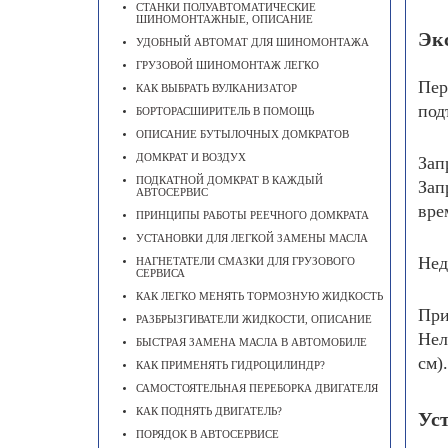
СТАНКИ ПОЛУАВТОМАТИЧЕСКИЕ
ШИНОМОНТАЖНЫЕ, ОПИСАНИЕ
Эк
УДОБНЫЙ АВТОМАТ ДЛЯ ШИНОМОНТАЖА
ГРУЗОВОЙ ШИНОМОНТАЖ ЛЕГКО
Пер
КАК ВЫБРАТЬ ВУЛКАНИЗАТОР
под
БОРТОРАСШИРИТЕЛЬ В ПОМОЩЬ
ОПИСАНИЕ БУТЫЛОЧНЫХ ДОМКРАТОВ
ДОМКРАТ И ВОЗДУХ
Зап
ПОДКАТНОЙ ДОМКРАТ В КАЖДЫЙ
Зап
АВТОСЕРВИС
вре
ПРИНЦИПЫ РАБОТЫ РЕЕЧНОГО ДОМКРАТА
УСТАНОВКИ ДЛЯ ЛЕГКОЙ ЗАМЕНЫ МАСЛА
Нед
НАГНЕТАТЕЛИ СМАЗКИ ДЛЯ ГРУЗОВОГО
СЕРВИСА
КАК ЛЕГКО МЕНЯТЬ ТОРМОЗНУЮ ЖИДКОСТЬ
При
РАЗБРЫЗГИВАТЕЛИ ЖИДКОСТИ, ОПИСАНИЕ
Нел
БЫСТРАЯ ЗАМЕНА МАСЛА В АВТОМОБИЛЕ
см).
КАК ПРИМЕНЯТЬ ГИДРОЦИЛИНДР?
САМОСТОЯТЕЛЬНАЯ ПЕРЕБОРКА ДВИГАТЕЛЯ
КАК ПОДНЯТЬ ДВИГАТЕЛЬ?
Ус
ПОРЯДОК В АВТОСЕРВИСЕ