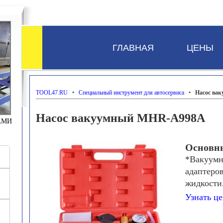
ГЛАВНАЯ
ЦЕНЫ
TOOL47.RU
•
Специальный инструмент для автосервиса
•
Насос ва
Насос вакуумный MHR-A998A
АМИ
Основн
*Вакуумн
адаптеров
жидкости
Узнать це