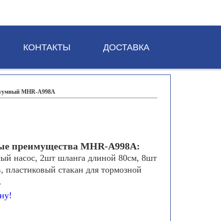
КОНТАКТЫ
ДОСТАВКА
куумный MHR-A998A
ые преимущества MHR-A998A:
ый насос, 2шт шланга длиной 80см, 8шт
, пластиковый стакан для тормозной
.
ну!