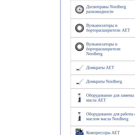
Дископравы Nordberg
разновидности
Вулканизаторы и
борторасширители AET
Вулканизаторы и
борторасширители
Nordberg
Домкраты AET
Домкраты Nordberg
Оборудование для замены
масла AET
Оборудование для работы 
маслом масла Nordberg
Компрессоры AET