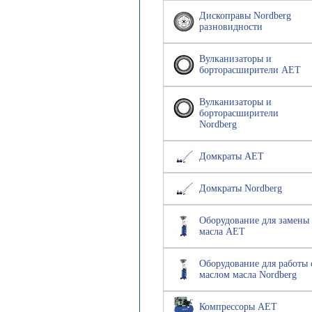
Дископравы Nordberg
разновидности
Вулканизаторы и
борторасширители AET
Вулканизаторы и
борторасширители
Nordberg
Домкраты AET
Домкраты Nordberg
Оборудование для замены
масла AET
Оборудование для работы 
маслом масла Nordberg
Компрессоры AET