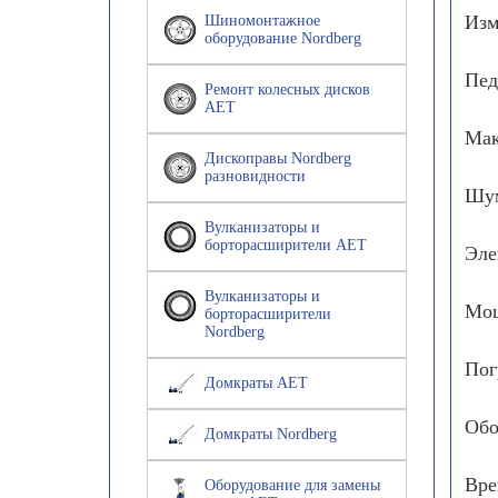
Изм
Шиномонтажное
оборудование Nordberg
Пед
Ремонт колесных дисков
AET
Мак
Дископравы Nordberg
разновидности
Шум
Вулканизаторы и
борторасширители AET
Эле
Вулканизаторы и
Мощ
борторасширители
Nordberg
Пог
Домкраты AET
Обо
Домкраты Nordberg
Вре
Оборудование для замены