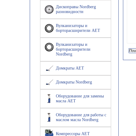
Дископравы Nordberg
разновидности
Вулканизаторы и
борторасширители AET
Вулканизаторы и
борторасширители
Nordberg
Домкраты AET
Домкраты Nordberg
Оборудование для замены
масла AET
Оборудование для работы с
маслом масла Nordberg
Компрессоры AET