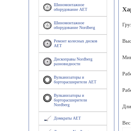
Шиномонтажное
Ха
оборудование AET
Шиномонтажное
Гру
оборудование Nordberg
Выс
Ремонт колесных дисков
AET
Мин
Дископравы Nordberg
разновидности
Раб
Вулканизаторы и
борторасширители AET
Раб
Вулканизаторы и
борторасширители
Nordberg
Дли
Домкраты AET
Вес