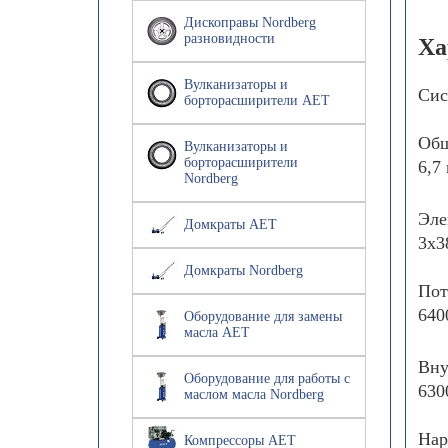
Дископравы Nordberg
разновидности
Ха
Вулканизаторы и
Сис
борторасширители AET
Общ
Вулканизаторы и
борторасширители
6,7
Nordberg
Эле
Домкраты AET
3х3
Домкраты Nordberg
Пот
640
Оборудование для замены
масла AET
Вну
Оборудование для работы с
630
маслом масла Nordberg
Нар
Компрессоры AET