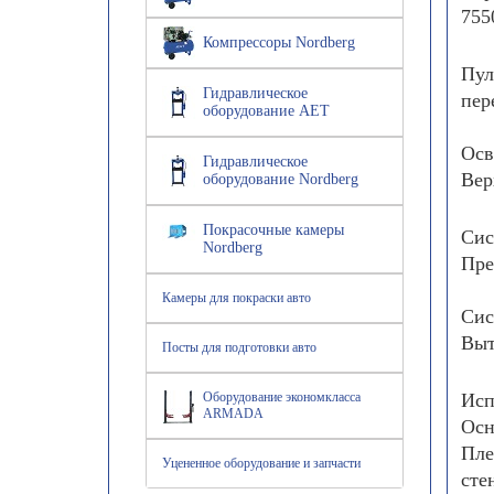
755
Компрессоры Nordberg
Пул
Гидравлическое
пер
оборудование AET
Осв
Гидравлическое
Вер
оборудование Nordberg
Покрасочные камеры
Сис
Nordberg
Пре
Камеры для покраски авто
Сис
Выт
Посты для подготовки авто
Оборудование экономкласса
Исп
ARMADA
Осн
Пле
Уцененное оборудование и запчасти
сте