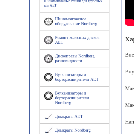
Шиномонтажные станки для грузовых
а/м AET
Шиномонтажное
оборудование Nordberg
Ремонт колесных дисков
Ха
AET
Вне
Дископравы Nordberg
разновидности
Вну
Вулканизаторы и
борторасширители AET
Мак
Вулканизаторы и
борторасширители
Nordberg
Мак
Домкраты AET
Нап
Домкраты Nordberg