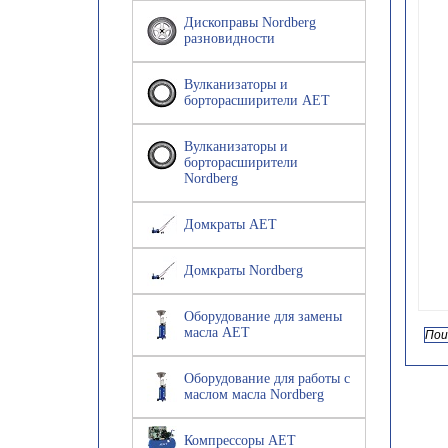
Дископравы Nordberg
разновидности
Вулканизаторы и
борторасширители AET
Вулканизаторы и
борторасширители
Nordberg
Домкраты AET
Домкраты Nordberg
Оборудование для замены
масла AET
Оборудование для работы с
маслом масла Nordberg
Компрессоры AET